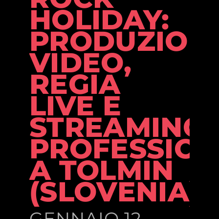
HOLIDAY:
PRODUZION
VIDEO,
REGIA
LIVE E
STREAMING
PROFESSIO
A TOLMIN
(SLOVENIA)
GENNAIO 12,