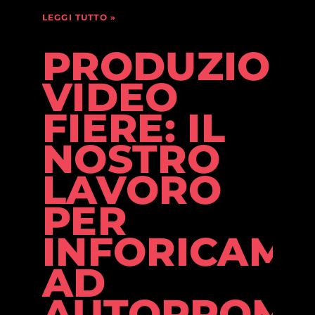
LEGGI TUTTO »
PRODUZION
VIDEO
FIERE: IL
NOSTRO
LAVORO
PER
INFORICAMB
AD
AUTOPROMO