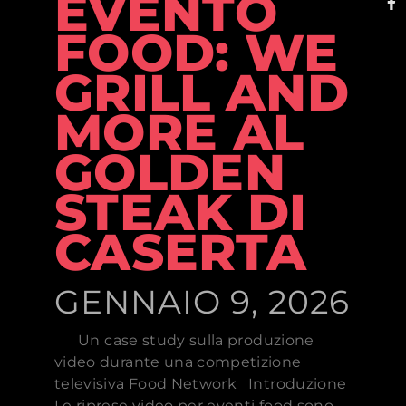
EVENTO
FOOD: WE
GRILL AND
MORE AL
GOLDEN
STEAK DI
CASERTA
GENNAIO 9, 2026
Un case study sulla produzione
video durante una competizione
televisiva Food Network Introduzione
Le riprese video per eventi food sono